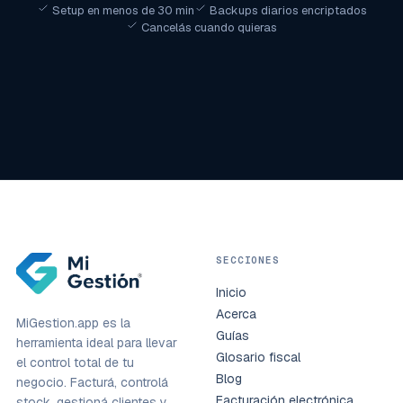
Setup en menos de 30 min
Backups diarios encriptados
Cancelás cuando quieras
SECCIONES
Inicio
Acerca
MiGestion.app es la
Guías
herramienta ideal para llevar
Glosario fiscal
el control total de tu
Blog
negocio. Facturá, controlá
Facturación electrónica
stock, gestioná clientes y