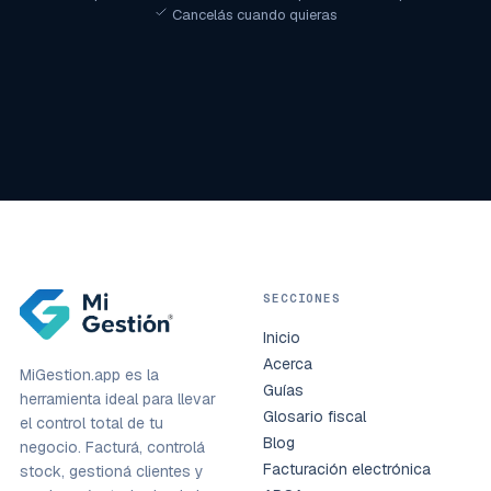
Cancelás cuando quieras
SECCIONES
Inicio
Acerca
MiGestion.app es la
Guías
herramienta ideal para llevar
Glosario fiscal
el control total de tu
Blog
negocio. Facturá, controlá
Facturación electrónica
stock, gestioná clientes y