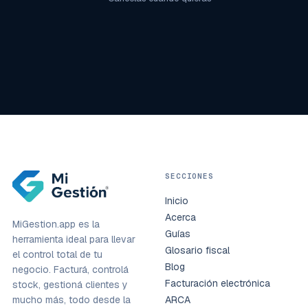
SECCIONES
Inicio
Acerca
MiGestion.app es la
Guías
herramienta ideal para llevar
Glosario fiscal
el control total de tu
Blog
negocio. Facturá, controlá
Facturación electrónica
stock, gestioná clientes y
mucho más, todo desde la
ARCA