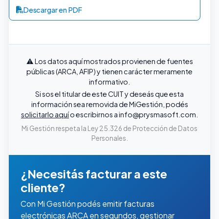
Descargar en PDF
⚠️ Los datos aquí mostrados provienen de fuentes
públicas (ARCA, AFIP) y tienen carácter meramente
informativo.
Si sos el titular de este CUIT y deseás que esta
información sea removida de MiGestión, podés
solicitarlo aquí
o escribirnos a
info@prysmasoft.com
.
Mi Gestión respeta la Ley 25.326 de Protección de Datos
Personales.
¿Necesitás facturar a este
cliente?
Con Mi Gestión podés emitir facturas
electrónicas ARCA en segundos, gestionar