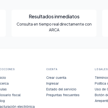
Resultados inmediatos
Consulta en tiempo real directamente con
ARCA
ECCIONES
CUENTA
LEGALE
nicio
Crear cuenta
Término
cerca
Ingresar
Política
uías
Estado del servicio
Uso de 
losario fiscal
Preguntas frecuentes
Botón d
log
Arrepent
acturación electrónica