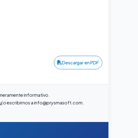
Descargar en PDF
r meramente informativo.
uí
o escribirnos a
info@prysmasoft.com
.