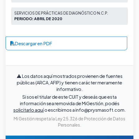
SERVICIOS DE PRÁCTICAS DE DIAGNÓSTICO N.C.P.
PERIODO: ABRIL DE 2020
Descargar en PDF
⚠️ Los datos aquí mostrados provienen de fuentes
públicas (ARCA, AFIP) y tienen carácter meramente
informativo.
Si sos el titular de este CUIT y deseás que esta
información sea removida de MiGestión, podés
solicitarlo aquí
o escribirnos a
info@prysmasoft.com
.
Mi Gestión respeta la Ley 25.326 de Protección de Datos
Personales.