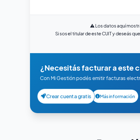
⚠️ Los datos aquí mostr
Si sos el titular de este CUIT y deseás 
¿Necesitás facturar a este c
Con Mi Gestión podés emitir facturas elect
Crear cuenta gratis
Más información