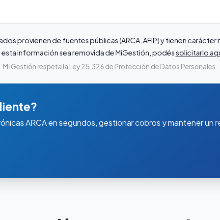
ados provienen de fuentes públicas (ARCA, AFIP) y tienen carácte
que esta información sea removida de MiGestión, podés
solicitarlo aq
Mi Gestión respeta la Ley 25.326 de Protección de Datos Personales.
liente?
rónicas ARCA en segundos, gestionar cobros y mantener un re