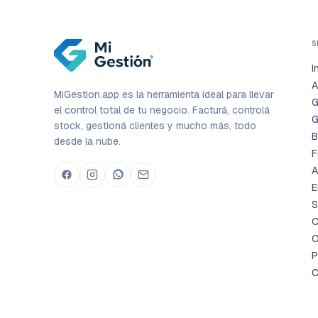
S
I
A
MiGestion.app es la herramienta ideal para llevar
G
el control total de tu negocio. Facturá, controlá
G
stock, gestioná clientes y mucho más, todo
B
desde la nube.
F
A
E
S
C
O
P
C