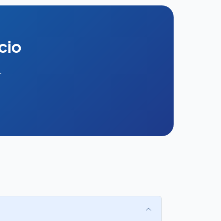
cio
.