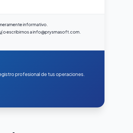
r meramente informativo.
uí
o escribirnos a
info@prysmasoft.com
.
gistro profesional de tus operaciones.