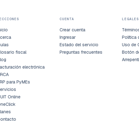
ECCIONES
CUENTA
LEGALE
nicio
Crear cuenta
Término
cerca
Ingresar
Política
uías
Estado del servicio
Uso de 
losario fiscal
Preguntas frecuentes
Botón d
log
Arrepent
acturación electrónica
RCA
RP para PyMEs
ervicios
UIT Online
neClick
lanes
ontacto