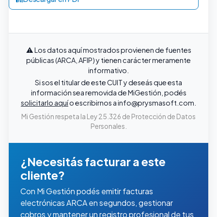
⚠️ Los datos aquí mostrados provienen de fuentes
públicas (ARCA, AFIP) y tienen carácter meramente
informativo.
Si sos el titular de este CUIT y deseás que esta
información sea removida de MiGestión, podés
solicitarlo aquí
o escribirnos a
info@prysmasoft.com
.
Mi Gestión respeta la Ley 25.326 de Protección de Datos
Personales.
¿Necesitás facturar a este
cliente?
Con Mi Gestión podés emitir facturas
electrónicas ARCA en segundos, gestionar
cobros y mantener un registro profesional de tus