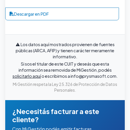
Descargar en PDF
⚠️ Los datos aquí mostrados provienen de fuentes
públicas (ARCA, AFIP) y tienen carácter meramente
informativo.
Si sos el titular de este CUIT y deseás que esta
información sea removida de MiGestión, podés
solicitarlo aquí
o escribirnos a
info@prysmasoft.com
.
Mi Gestión respeta la Ley 25.326 de Protección de Datos
Personales.
¿Necesitás facturar a este
cliente?
Con Mi Gestión podés emitir facturas