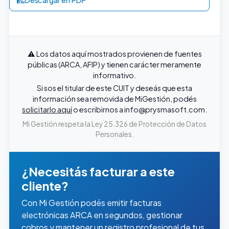
⚠️ Los datos aquí mostrados provienen de fuentes
públicas (ARCA, AFIP) y tienen carácter meramente
informativo.
Si sos el titular de este CUIT y deseás que esta
información sea removida de MiGestión, podés
solicitarlo aquí
o escribirnos a
info@prysmasoft.com
.
Mi Gestión respeta la Ley 25.326 de Protección de Datos
Personales.
¿Necesitás facturar a este
cliente?
Con Mi Gestión podés emitir facturas
electrónicas ARCA en segundos, gestionar
cobros y mantener un registro profesional de tus