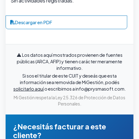
Sin actividades registradas.
Descargar en PDF
⚠️ Los datos aquí mostrados provienen de fuentes
públicas (ARCA, AFIP) y tienen carácter meramente
informativo.
Si sos el titular de este CUIT y deseás que esta
información sea removida de MiGestión, podés
solicitarlo aquí
o escribirnos a
info@prysmasoft.com
.
Mi Gestión respeta la Ley 25.326 de Protección de Datos
Personales.
¿Necesitás facturar a este
cliente?