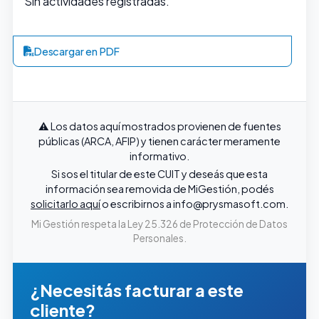
Sin actividades registradas.
Descargar en PDF
⚠️ Los datos aquí mostrados provienen de fuentes
públicas (ARCA, AFIP) y tienen carácter meramente
informativo.
Si sos el titular de este CUIT y deseás que esta
información sea removida de MiGestión, podés
solicitarlo aquí
o escribirnos a
info@prysmasoft.com
.
Mi Gestión respeta la Ley 25.326 de Protección de Datos
Personales.
¿Necesitás facturar a este
cliente?