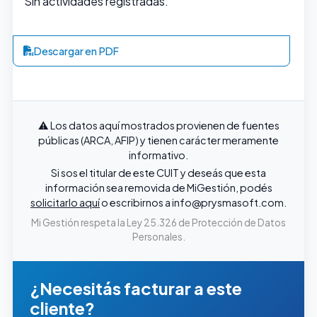
Sin actividades registradas.
Descargar en PDF
⚠️ Los datos aquí mostrados provienen de fuentes
públicas (ARCA, AFIP) y tienen carácter meramente
informativo.
Si sos el titular de este CUIT y deseás que esta
información sea removida de MiGestión, podés
solicitarlo aquí
o escribirnos a
info@prysmasoft.com
.
Mi Gestión respeta la Ley 25.326 de Protección de Datos
Personales.
¿Necesitás facturar a este
cliente?