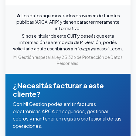
⚠️ Los datos aquí mostrados provienen de fuentes
públicas (ARCA, AFIP) y tienen carácter meramente
informativo.
Si sos el titular de este CUIT y deseás que esta
información sea removida de MiGestión, podés
solicitarlo aquí
o escribirnos a
info@prysmasoft.com
.
Mi Gestión respeta la Ley 25.326 de Protección de Datos
Personales.
¿Necesitás facturar a este
cliente?
Con Mi Gestión podés emitir facturas
electrónicas ARCA en segundos, gestionar
cobros y mantener un registro profesional de tus
operaciones.