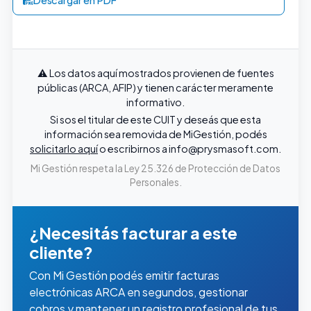
⚠️ Los datos aquí mostrados provienen de fuentes
públicas (ARCA, AFIP) y tienen carácter meramente
informativo.
Si sos el titular de este CUIT y deseás que esta
información sea removida de MiGestión, podés
solicitarlo aquí
o escribirnos a
info@prysmasoft.com
.
Mi Gestión respeta la Ley 25.326 de Protección de Datos
Personales.
¿Necesitás facturar a este
cliente?
Con Mi Gestión podés emitir facturas
electrónicas ARCA en segundos, gestionar
cobros y mantener un registro profesional de tus