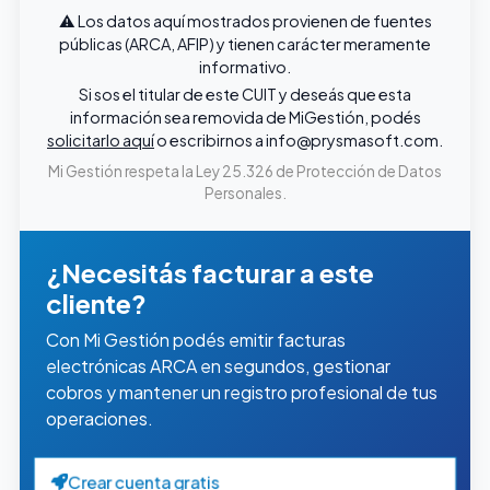
⚠️ Los datos aquí mostrados provienen de fuentes
públicas (ARCA, AFIP) y tienen carácter meramente
informativo.
Si sos el titular de este CUIT y deseás que esta
información sea removida de MiGestión, podés
solicitarlo aquí
o escribirnos a
info@prysmasoft.com
.
Mi Gestión respeta la Ley 25.326 de Protección de Datos
Personales.
¿Necesitás facturar a este
cliente?
Con Mi Gestión podés emitir facturas
electrónicas ARCA en segundos, gestionar
cobros y mantener un registro profesional de tus
operaciones.
Crear cuenta gratis