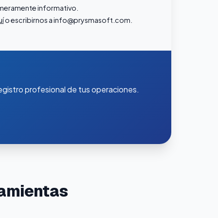
r meramente informativo.
uí
o escribirnos a
info@prysmasoft.com
.
gistro profesional de tus operaciones.
ramientas