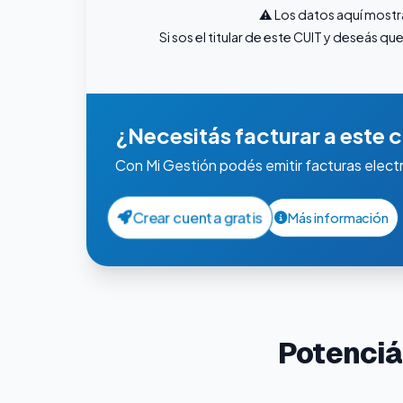
⚠️ Los datos aquí mostr
Si sos el titular de este CUIT y deseás 
¿Necesitás facturar a este c
Con Mi Gestión podés emitir facturas elect
Crear cuenta gratis
Más información
Potenciá