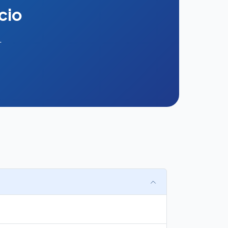
cio
.