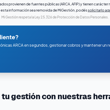
ados provienen de fuentes públicas (ARCA, AFIP) y tienen carácte
que esta información sea removida de MiGestión, podés
solicitarlo aq
Mi Gestión respeta la Ley 25.326 de Protección de Datos Personales.
liente?
rónicas ARCA en segundos, gestionar cobros y mantener un re
 tu gestión con nuestras her