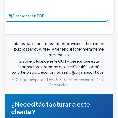
Descargar en PDF
⚠️ Los datos aquí mostrados provienen de fuentes
públicas (ARCA, AFIP) y tienen carácter meramente
informativo.
Si sos el titular de este CUIT y deseás que esta
información sea removida de MiGestión, podés
solicitarlo aquí
o escribirnos a
info@prysmasoft.com
.
Mi Gestión respeta la Ley 25.326 de Protección de Datos
Personales.
¿Necesitás facturar a este
cliente?