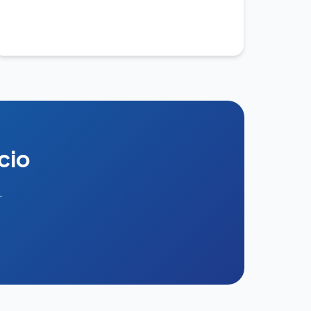
cio
.