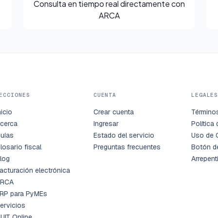
Consulta en tiempo real directamente con
ARCA
ECCIONES
CUENTA
LEGALE
nicio
Crear cuenta
Término
cerca
Ingresar
Política
uías
Estado del servicio
Uso de 
losario fiscal
Preguntas frecuentes
Botón d
log
Arrepent
acturación electrónica
RCA
RP para PyMEs
ervicios
UIT Online