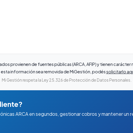
ados provienen de fuentes públicas (ARCA, AFIP) y tienen carácte
que esta información sea removida de MiGestión, podés
solicitarlo aq
Mi Gestión respeta la Ley 25.326 de Protección de Datos Personales.
liente?
rónicas ARCA en segundos, gestionar cobros y mantener un re