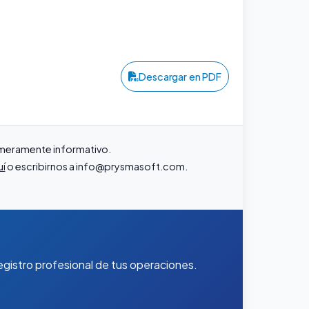
Descargar en PDF
r meramente informativo.
uí
o escribirnos a
info@prysmasoft.com
.
gistro profesional de tus operaciones.