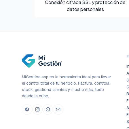
Conexión cifrada SSL y protección de
datos personales
S
I
A
MiGestion.app es la herramienta ideal para llevar
G
el control total de tu negocio. Facturá, controlá
G
stock, gestioná clientes y mucho más, todo
B
desde la nube.
F
A
E
S
C