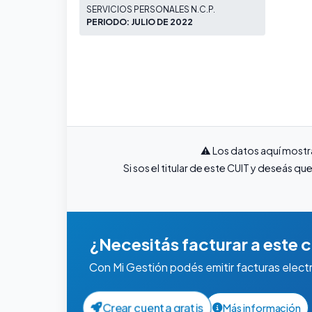
SERVICIOS PERSONALES N.C.P.
PERIODO: JULIO DE 2022
⚠️ Los datos aquí mostr
Si sos el titular de este CUIT y deseás 
¿Necesitás facturar a este c
Con Mi Gestión podés emitir facturas elect
Crear cuenta gratis
Más información