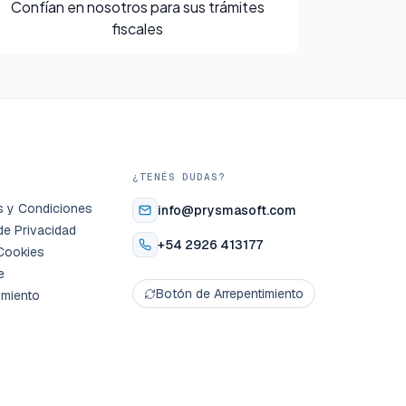
Confían en nosotros para sus trámites
fiscales
S
¿TENÉS DUDAS?
s y Condiciones
info@prysmasoft.com
 de Privacidad
+54 2926 413177
Cookies
e
Botón de Arrepentimiento
imiento