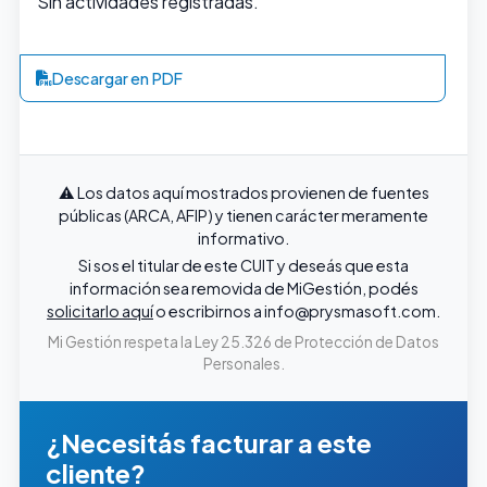
Sin actividades registradas.
Descargar en PDF
⚠️ Los datos aquí mostrados provienen de fuentes
públicas (ARCA, AFIP) y tienen carácter meramente
informativo.
Si sos el titular de este CUIT y deseás que esta
información sea removida de MiGestión, podés
solicitarlo aquí
o escribirnos a
info@prysmasoft.com
.
Mi Gestión respeta la Ley 25.326 de Protección de Datos
Personales.
¿Necesitás facturar a este
cliente?