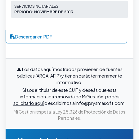
SERVICIOS NOTARIALES
PERIODO: NOVIEMBRE DE 2013
Descargar en PDF
⚠️ Los datos aquí mostrados provienen de fuentes
públicas (ARCA, AFIP) y tienen carácter meramente
informativo.
Si sos el titular de este CUIT y deseás que esta
información sea removida de MiGestión, podés
solicitarlo aquí
o escribirnos a
info@prysmasoft.com
.
Mi Gestión respeta la Ley 25.326 de Protección de Datos
Personales.