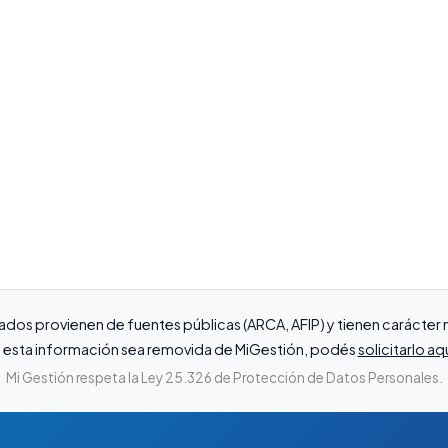
ados provienen de fuentes públicas (ARCA, AFIP) y tienen carácte
que esta información sea removida de MiGestión, podés
solicitarlo aq
Mi Gestión respeta la Ley 25.326 de Protección de Datos Personales.