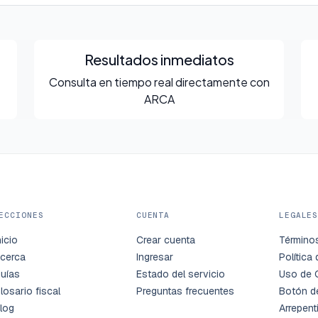
Resultados inmediatos
Consulta en tiempo real directamente con
ARCA
ECCIONES
CUENTA
LEGALE
nicio
Crear cuenta
Término
cerca
Ingresar
Política
uías
Estado del servicio
Uso de 
losario fiscal
Preguntas frecuentes
Botón d
log
Arrepent