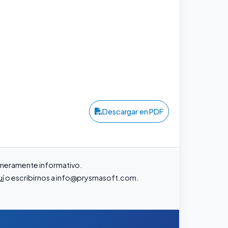
Descargar en PDF
r meramente informativo.
uí
o escribirnos a
info@prysmasoft.com
.