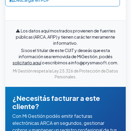
⚠️ Los datos aquí mostrados provienen de fuentes
públicas (ARCA, AFIP) y tienen carácter meramente
informativo.
Si sos el titular de este CUIT y deseás que esta
información sea removida de MiGestión, podés
solicitarlo aquí
o escribirnos a
info@prysmasoft.com
.
Mi Gestión respeta la Ley 25.326 de Protección de Datos
Personales.
¿Necesitás facturar a este
cliente?
Con Mi Gestión podés emitir facturas
electrónicas ARCA en segundos, gestionar
cobros y mantener un registro profesional de tus